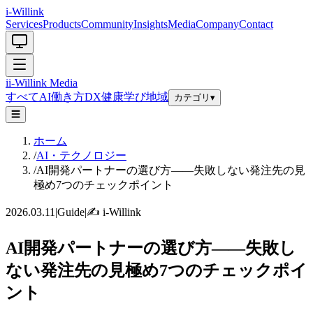
i-Willink
Services
Products
Community
Insights
Media
Company
Contact
i
i-Willink
Media
すべて
AI
働き方
DX
健康
学び
地域
カテゴリ
▾
☰
ホーム
/
AI・テクノロジー
/
AI開発パートナーの選び方——失敗しない発注先の見
極め7つのチェックポイント
2026.03.11
|
Guide
|
✍️
i-Willink
AI開発パートナーの選び方——失敗し
ない発注先の見極め7つのチェックポイ
ント