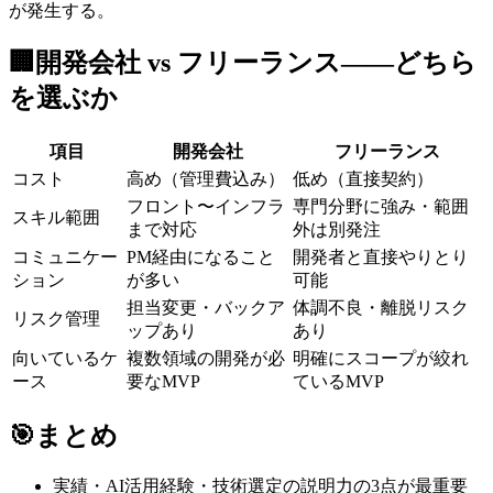
が発生する。
🏢
開発会社 vs フリーランス——どちら
を選ぶか
項目
開発会社
フリーランス
コスト
高め（管理費込み）
低め（直接契約）
フロント〜インフラ
専門分野に強み・範囲
スキル範囲
まで対応
外は別発注
コミュニケー
PM経由になること
開発者と直接やりとり
ション
が多い
可能
担当変更・バックア
体調不良・離脱リスク
リスク管理
ップあり
あり
向いているケ
複数領域の開発が必
明確にスコープが絞れ
ース
要なMVP
ているMVP
🎯
まとめ
実績・AI活用経験・技術選定の説明力の3点が最重要