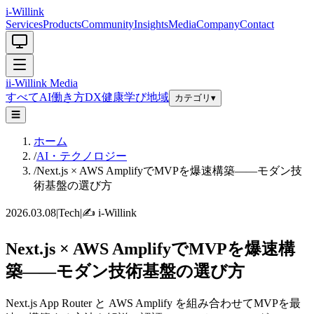
i-Willink
Services
Products
Community
Insights
Media
Company
Contact
i
i-Willink
Media
すべて
AI
働き方
DX
健康
学び
地域
カテゴリ
▾
☰
ホーム
/
AI・テクノロジー
/
Next.js × AWS AmplifyでMVPを爆速構築——モダン技
術基盤の選び方
2026.03.08
|
Tech
|
✍️
i-Willink
Next.js × AWS AmplifyでMVPを爆速構
築——モダン技術基盤の選び方
Next.js App Router と AWS Amplify を組み合わせてMVPを最