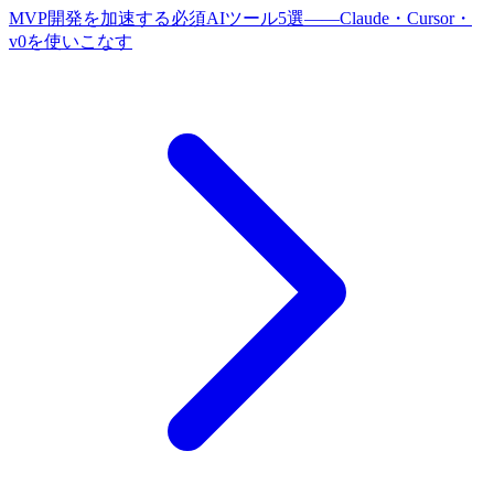
MVP開発を加速する必須AIツール5選——Claude・Cursor・
v0を使いこなす