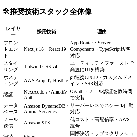
🛠️
推奨技術スタック全体像
レイヤ
採用技術
理由
ー
フロン
App Router・Server
トエン
Next.js 16 + React 19
Components・TypeScript標準
ド
対応
スタイ
ユーティリティファーストで
Tailwind CSS v4
リング
高速にUIを構築
ホステ
git連携CI/CD・カスタムドメ
AWS Amplify Hosting
ィング
イン・SSR対応
OAuth・メール認証を数時間
NextAuth.js / Amplify
認証
Auth
で実装
データ
サーバーレスでスケール自動
Amazon DynamoDB /
Aurora Serverless
ベース
対応
メール
低コスト・高配信率・AWS
Amazon SES
送信
統合
国際決済・サブスクリプショ
決済
Stripe