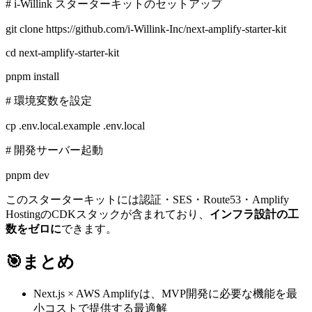
# i-Willink スターターキットのセットアップ
git clone https://github.com/i-Willink-Inc/next-amplify-starter-kit
cd next-amplify-starter-kit
pnpm install
# 環境変数を設定
cp .env.local.example .env.local
# 開発サーバー起動
pnpm dev
このスターターキットには認証・SES・Route53・Amplify
HostingのCDKスタックが含まれており、
インフラ設計の工
数をゼロに
できます。
🎯
まとめ
Next.js × AWS Amplifyは、MVP開発に必要な機能を最
小コストで提供する最適解