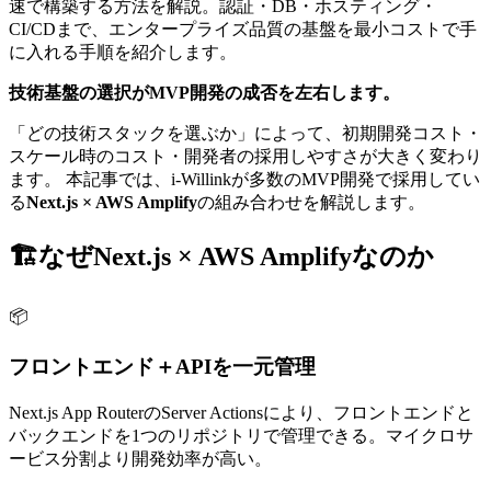
速で構築する方法を解説。認証・DB・ホスティング・
CI/CDまで、エンタープライズ品質の基盤を最小コストで手
に入れる手順を紹介します。
技術基盤の選択がMVP開発の成否を左右します。
「どの技術スタックを選ぶか」によって、初期開発コスト・
スケール時のコスト・開発者の採用しやすさが大きく変わり
ます。 本記事では、i-Willinkが多数のMVP開発で採用してい
る
Next.js × AWS Amplify
の組み合わせを解説します。
🏗️
なぜNext.js × AWS Amplifyなのか
📦
フロントエンド＋APIを一元管理
Next.js App RouterのServer Actionsにより、フロントエンドと
バックエンドを1つのリポジトリで管理できる。マイクロサ
ービス分割より開発効率が高い。