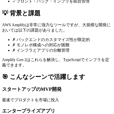
✓
フロント・バック・インフラを統合管理
💡 背景と課題
AWS Amplifyは非常に強力なツールですが、大規模な開発に
おいては以下の課題がありました。
✗
バックエンドのカスタマイズ性が限定的
✗
モノレポ構成への対応が困難
✗
インフラとアプリの分離管理
Amplify Gen 2
はこれらを解決し、TypeScriptでインフラを定
義できます。
🎯
こんなシーンで活躍します
スタートアップのMVP開発
最速でプロダクトを市場に投入
エンタープライズアプリ