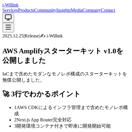
i-Willink
Services
Products
Community
Insights
Media
Company
Contact
2025.12.25
|
Release
|
✍️
i-Willink
AWS Amplifyスターターキット v1.0を
公開しました
IaCまで含めたモダンなモノレポ構成のスターターキットを
無償公開しました。
🚀
3行でわかるポイント
1
AWS CDKによるインフラ管理まで含めたモノレポ構
成
2
Next.js App Router完全対応
3
開発環境コンテナ付きで即座に開発開始可能