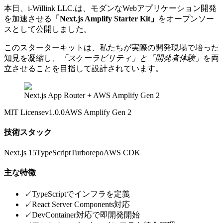
本日、i-Willink LLC.は、モダンなWebアプリケーション開発
を加速させる
「Next.js Amplify Starter Kit」
をオープンソー
スとして公開しました。
このスターターキットは、私たちが実際の開発現場で培った
知見を凝縮し、
「スケーラビリティ」と「開発者体験」
を両
立させることを目指して設計されています。
Next.js App Router + AWS Amplify Gen 2
MIT License
v1.0.0
AWS Amplify Gen 2
技術スタック
Next.js 15
TypeScript
Turborepo
AWS CDK
主な特徴
✓
TypeScriptでインフラを定義
✓
React Server Components対応
✓
DevContainer対応で即開発開始